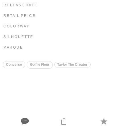
R E L E A S E D A T E
R E T A I L P R I C E
C O L O R W A Y
S I L H O U E T T E
M A R Q U E
Converse
Golf le Fleur
Taylor The Creator