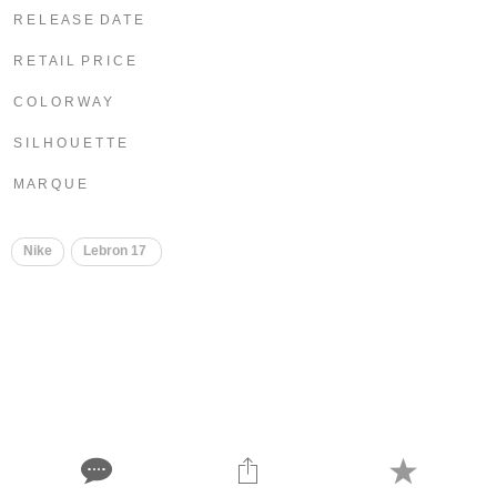
R E L E A S E D A T E
R E T A I L P R I C E
C O L O R W A Y
S I L H O U E T T E
M A R Q U E
Nike
Lebron 17