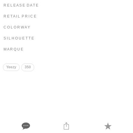
R E L E A S E D A T E
R E T A I L P R I C E
C O L O R W A Y
S I L H O U E T T E
M A R Q U E
Yeezy
350