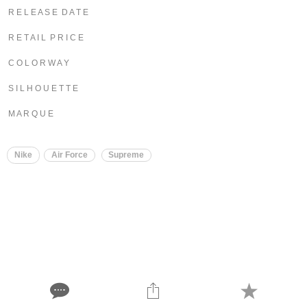
R E L E A S E D A T E
R E T A I L P R I C E
C O L O R W A Y
S I L H O U E T T E
M A R Q U E
Nike
Air Force
Supreme