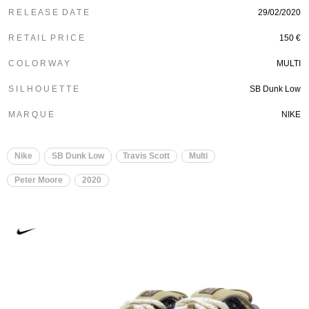
R E L E A S E D A T E
29/02/2020
R E T A I L P R I C E
150 €
C O L O R W A Y
MULTI
S I L H O U E T T E
SB Dunk Low
M A R Q U E
NIKE
Nike
SB Dunk Low
Travis Scott
Multi
Peter Moore
2020