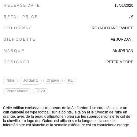
R E L E A S E D A T E
15/01/2020
R E T A I L P R I C E
/ €
C O L O R W A Y
ROYAL/ORANGE/WHITE
S I L H O U E T T E
Air JORDAN I
M A R Q U E
Air JORDAN
D E S I G N E R
PETER MOORE
Nike
Jordan 1
Orange
PE
Peter Moore
2020
Cette édition exclusive aux joueurs de la Air Jordan 1 se caractérise par un
cuir caillouté de type football sur la pointe, le talon et le Swoosh de Nike en
orange, avec de la peau d'alligator en bleu sur les superpositions et le col de
la cheville. Le logo des Gators est affiché sur la languette, la semelle
intermédiaire est blanche et la semelle extérieure est en caoutchouc orange.