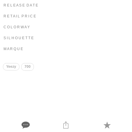
R E L E A S E D A T E
R E T A I L P R I C E
C O L O R W A Y
S I L H O U E T T E
M A R Q U E
Yeezy
700