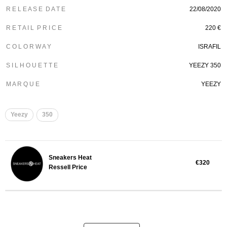
R E L E A S E D A T E
22/08/2020
R E T A I L P R I C E
220 €
C O L O R W A Y
ISRAFIL
S I L H O U E T T E
YEEZY 350
M A R Q U E
YEEZY
Yeezy
350
Sneakers Heat
€320
Ressell Price