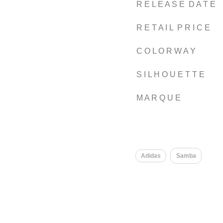
R E L E A S E D A T E
R E T A I L P R I C E
C O L O R W A Y
S I L H O U E T T E
M A R Q U E
Adidas
Samba