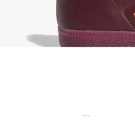
.......