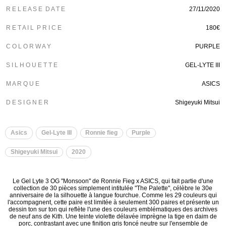
R E L E A S E D A T E
27/11/2020
R E T A I L P R I C E
180€
C O L O R W A Y
PURPLE
S I L H O U E T T E
GEL-LYTE III
M A R Q U E
ASICS
D E S I G N E R
Shigeyuki Mitsui
Asics
Gel-Lyte III
Ronnie fieg
Purple
Shigeyuki Mitsui
2020
Le Gel Lyte 3 OG "Monsoon" de Ronnie Fieg x ASICS, qui fait partie d'une
collection de 30 pièces simplement intitulée "The Palette", célèbre le 30e
anniversaire de la silhouette à langue fourchue. Comme les 29 couleurs qui
l'accompagnent, cette paire est limitée à seulement 300 paires et présente un
dessin ton sur ton qui reflète l'une des couleurs emblématiques des archives
de neuf ans de Kith. Une teinte violette délavée imprègne la tige en daim de
porc, contrastant avec une finition gris foncé neutre sur l'ensemble de