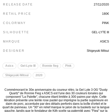
R E L E A S E D A T E
27/11/2020
R E T A I L P R I C E
180€
C O L O R W A Y
PINK
S I L H O U E T T E
GEL-LYTE III
M A R Q U E
ASICS
D E S I G N E R
Shigeyuki Mitsui
Asics
Gel-Lyte III
Ronnie fieg
Pink
Shigeyuki Mitsui
2020
Commémorant le 30e anniversaire du coureur rétro, la Gel Lyte 3 OG "Dusty
Quartz" de Ronnie Fieg x ASICS est l'une des 30 couleurs tonales qui
composent "La Palette", chacune étant limitée à 300 paires par style. Cette
itération présente une teinte rose pastel qui imprègne la partie supérieure en
daim de porc, accentuée par des détails perforés dans la boîte d'orteil et le
quart de panneau. Un "30" en relief marque le jalon de la baskets sur la langue
gauche, tandis que le fondateur de Kith scelle sa paternité avec "Fieg" sur la