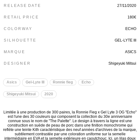
R E L E A S E D A T E
27/11/2020
R E T A I L P R I C E
180€
C O L O R W A Y
ECHO
S I L H O U E T T E
GEL-LYTE III
M A R Q U E
ASICS
D E S I G N E R
Shigeyuki Mitsui
Asics
Gel-Lyte III
Ronnie fieg
Echo
Shigeyuki Mitsui
2020
Limitée à une production de 300 paires, la Ronnie Fieg x Gel Lyte 3 OG "Echo"
est l'une des 30 couleurs qui composent la collection du 30e anniversaire
connue sous le nom de "The Palette". Le design à travers la ligne est une
construction en suède de peau de porc dans une finition monochrome qui
reflète une teinte Kith caractéristique des neuf années d'archives de la marque,
subtilement contrastée par une coloration uniforme sur la semelle
intermédiaire en EVA et la semelle extérieure en caoutchouc. Ici, un lilas doux