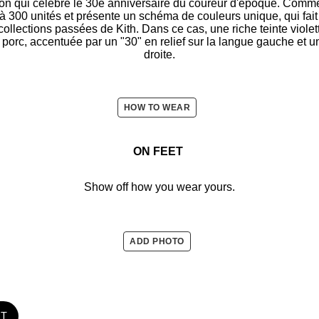
ion qui célèbre le 30e anniversaire du coureur d'époque. Comme
e à 300 unités et présente un schéma de couleurs unique, qui fait
collections passées de Kith. Dans ce cas, une riche teinte violett
porc, accentuée par un "30" en relief sur la langue gauche et u
droite.
HOW TO WEAR
ON FEET
Show off how you wear yours.
ADD PHOTO
ST