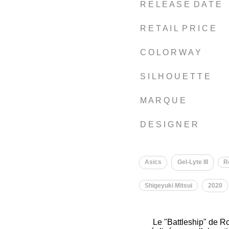
R E L E A S E D A T E
R E T A I L P R I C E
C O L O R W A Y
S I L H O U E T T E
M A R Q U E
D E S I G N E R
Asics
Gel-Lyte III
R
Shigeyuki Mitsui
2020
Le "Battleship" de R