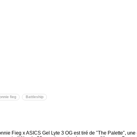
onnie fieg
Battleship
onnie Fieg x ASICS Gel Lyte 3 OG est tiré de "The Palette", une