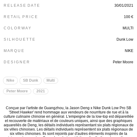
R E L E A S E D A T E
30/01/2021
R E T A I L P R I C E
100 €
C O L O R W A Y
MULTI
S I L H O U E T T E
Dunk Low
M A R Q U E
NIKE
D E S I G N E R
Peter Moore
Nike
SB Dunk
Multi
Peter Moore
2021
Conçue par l'artiste de Guangzhou, la Jason Deng x Nike Dunk Low Pro SB
'Street Hawker' rend hommage aux vendeurs de nourriture de rue et à la
culture culinaire chinoise en général. L'empeigne de la low-top est dépareillée
et recouverte de matériaux et de couleurs uniques, ainsi que des graphiques
aquarellés de Deng, les détails individuels représentant six plats régionaux de
six villes chinoises. Les détails individuels représentent six plats régionaux de
six villes chinoises. Ils sont rejoints par d'autres éléments inspirés de la