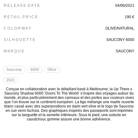
R E L E A S E D A T E
04/06/2021
R E T A I L P R I C E
190 €
C O L O R W A Y
OLIVE/NATURAL
S I L H O U E T T E
SAUCONY 6000
M A R Q U E
SAUCONY
Saucony
6000
Olive
2021
Conçue en collaboration avec le détaillant basé à Melbourne, la Up There x
Saucony Shadow 6000 ‘Doors To The World’ s’inspire des voyages autour du
monde, et plus particulièrement des carreaux et des portes aux couleurs vives
que l’on trouve sur le continent européen. La tige mélange une maille ouverte
blanc cassé avec des superpositions en daim vert olive et le logo de Saucony
en cuir verni fuchsia. Des graphiques inspirés des passeports sont imprimés
sur la languette et la semelle intérieure. Sous le pied, une outsole en
caoutchouc gomme assure une bonne adhérence.