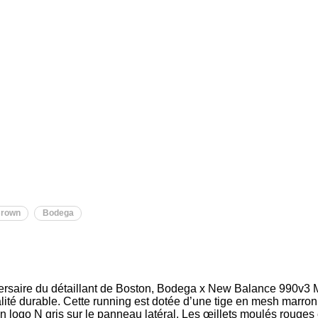
rown
Bodega
ersaire du détaillant de Boston, Bodega x New Balance 990v3 
ualité durable. Cette running est dotée d’une tige en mesh marro
un logo N gris sur le panneau latéral. Les œillets moulés rouges 