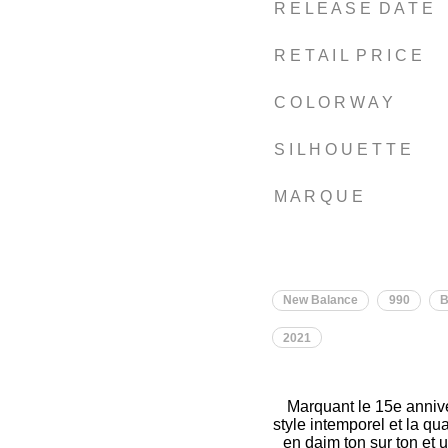
R E L E A S E D A T E
R E T A I L P R I C E
C O L O R W A Y
S I L H O U E T T E
M A R Q U E
New Balance
990
B
2021
Marquant le 15e anniv
style intemporel et la q
en daim ton sur ton et 