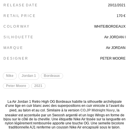
R E L E A S E D A T E
20/11/2021
R E T A I L P R I C E
170 €
C O L O R W A Y
WHITE/BORDEAUX
S I L H O U E T T E
Air JORDAN I
M A R Q U E
Air JORDAN
D E S I G N E R
PETER MOORE
Nike
Jordan 1
Bordeaux
Peter Moore
2021
La Air Jordan 1 Retro High OG Bordeaux habille la silhouette archétypale
d’une tige en cuir blanc avec des superpositions en cuir vinicole à l’avant du
pied, au talon et au col. Similaire à la version
CO.JP Midnight Navy
, la
sneaker est accentuée par un Swoosh argenté et un logo Wings en forme de
bijou sur le côté de la cheville. Une étiquette Nike Air tissée sur la languette en
nylon légèrement rembourrée apporte une touche OG. Une semelle bicolore
traditionnelle AJ1 renferme un coussin Nike Air encapsulé sous le talon.