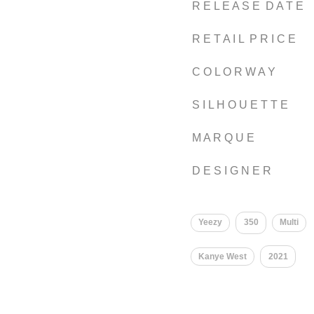
R E L E A S E D A T E
R E T A I L P R I C E
C O L O R W A Y
S I L H O U E T T E
M A R Q U E
D E S I G N E R
Yeezy
350
Multi
Kanye West
2021