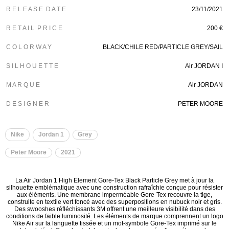
R E L E A S E D A T E
23/11/2021
R E T A I L P R I C E
200 €
C O L O R W A Y
BLACK/CHILE RED/PARTICLE GREY/SAIL
S I L H O U E T T E
Air JORDAN I
M A R Q U E
Air JORDAN
D E S I G N E R
PETER MOORE
Nike
Jordan 1
Grey
Peter Moore
2021
La Air Jordan 1 High Element Gore-Tex Black Particle Grey met à jour la
silhouette emblématique avec une construction rafraîchie conçue pour résister
aux éléments. Une membrane imperméable Gore-Tex recouvre la tige,
construite en textile vert foncé avec des superpositions en nubuck noir et gris.
Des swooshes réfléchissants 3M offrent une meilleure visibilité dans des
conditions de faible luminosité. Les éléments de marque comprennent un logo
Nike Air sur la languette tissée et un mot-symbole Gore-Tex imprimé sur le