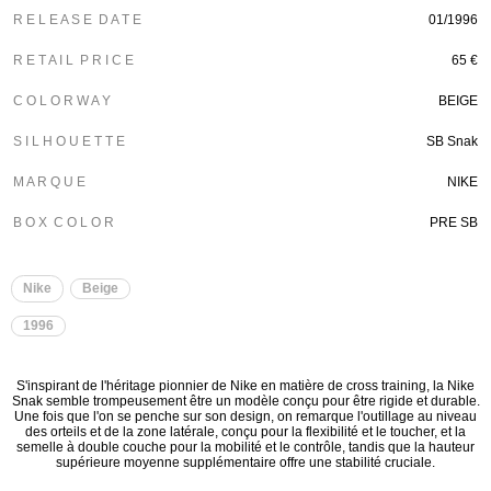
R E L E A S E D A T E
01/1996
R E T A I L P R I C E
65 €
C O L O R W A Y
BEIGE
S I L H O U E T T E
SB Snak
M A R Q U E
NIKE
B O X C O L O R
PRE SB
Nike
Beige
1996
S'inspirant de l'héritage pionnier de Nike en matière de cross training, la Nike
Snak semble trompeusement être un modèle conçu pour être rigide et durable.
Une fois que l'on se penche sur son design, on remarque l'outillage au niveau
des orteils et de la zone latérale, conçu pour la flexibilité et le toucher, et la
semelle à double couche pour la mobilité et le contrôle, tandis que la hauteur
supérieure moyenne supplémentaire offre une stabilité cruciale.