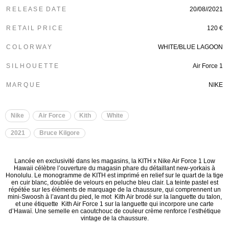
R E L E A S E D A T E
20/08//2021
R E T A I L P R I C E
120 €
C O L O R W A Y
WHITE/BLUE LAGOON
S I L H O U E T T E
Air Force 1
M A R Q U E
NIKE
Nike
Air Force
Kith
White
2021
Bruce Kilgore
Lancée en exclusivité dans les magasins, la KITH x Nike Air Force 1 Low
Hawaii célèbre l’ouverture du magasin phare du détaillant new-yorkais à
Honolulu. Le monogramme de KITH est imprimé en relief sur le quart de la tige
en cuir blanc, doublée de velours en peluche bleu clair. La teinte pastel est
répétée sur les éléments de marquage de la chaussure, qui comprennent un
mini-Swoosh à l’avant du pied, le mot Kith Air brodé sur la languette du talon,
et une étiquette Kith Air Force 1 sur la languette qui incorpore une carte
d’Hawaï. Une semelle en caoutchouc de couleur crème renforce l’esthétique
vintage de la chaussure.