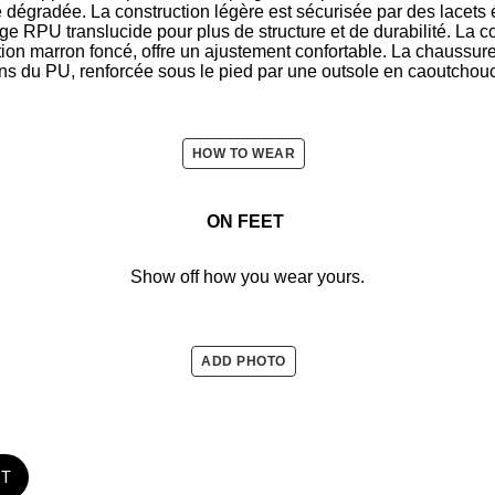
e dégradée. La construction légère est sécurisée par des lacets
ge RPU translucide pour plus de structure et de durabilité. La co
tion marron foncé, offre un ajustement confortable. La chaussur
 du PU, renforcée sous le pied par une outsole en caoutchou
HOW TO WEAR
ON FEET
Show off how you wear yours.
ADD PHOTO
ST