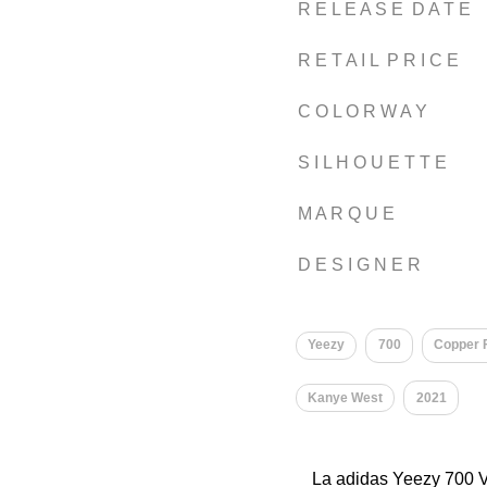
R E L E A S E D A T E
R E T A I L P R I C E
C O L O R W A Y
S I L H O U E T T E
M A R Q U E
D E S I G N E R
Yeezy
700
Copper 
Kanye West
2021
La adidas Yeezy 700 V