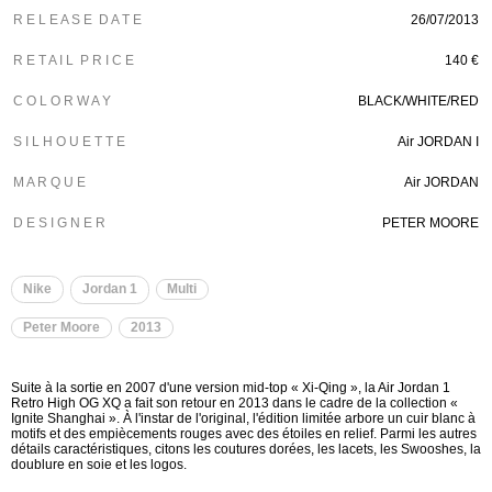
R E L E A S E D A T E
26/07/2013
R E T A I L P R I C E
140 €
C O L O R W A Y
BLACK/WHITE/RED
S I L H O U E T T E
Air JORDAN I
M A R Q U E
Air JORDAN
D E S I G N E R
PETER MOORE
Nike
Jordan 1
Multi
Peter Moore
2013
Suite à la sortie en 2007 d'une version mid-top « Xi-Qing », la Air Jordan 1
Retro High OG XQ a fait son retour en 2013 dans le cadre de la collection «
Ignite Shanghai ». À l'instar de l'original, l'édition limitée arbore un cuir blanc à
motifs et des empiècements rouges avec des étoiles en relief. Parmi les autres
détails caractéristiques, citons les coutures dorées, les lacets, les Swooshes, la
doublure en soie et les logos.