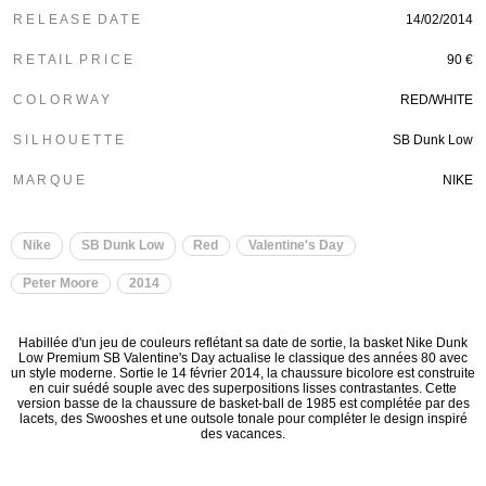
R E L E A S E D A T E
14/02/2014
R E T A I L P R I C E
90 €
C O L O R W A Y
RED/WHITE
S I L H O U E T T E
SB Dunk Low
M A R Q U E
NIKE
Nike
SB Dunk Low
Red
Valentine's Day
Peter Moore
2014
Habillée d'un jeu de couleurs reflétant sa date de sortie, la basket Nike Dunk
Low Premium SB Valentine's Day actualise le classique des années 80 avec
un style moderne. Sortie le 14 février 2014, la chaussure bicolore est construite
en cuir suédé souple avec des superpositions lisses contrastantes. Cette
version basse de la chaussure de basket-ball de 1985 est complétée par des
lacets, des Swooshes et une outsole tonale pour compléter le design inspiré
des vacances.