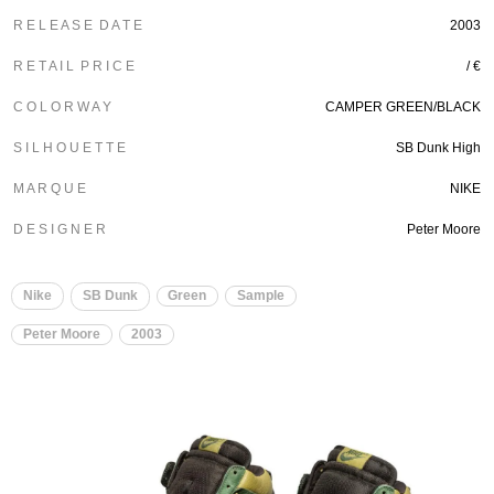
R E L E A S E D A T E
2003
R E T A I L P R I C E
/ €
C O L O R W A Y
CAMPER GREEN/BLACK
S I L H O U E T T E
SB Dunk High
M A R Q U E
NIKE
D E S I G N E R
Peter Moore
Nike
SB Dunk
Green
Sample
Peter Moore
2003