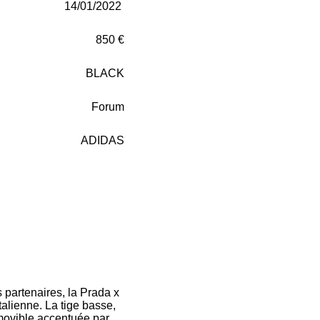
14/01/2022
850 €
BLACK
Forum
ADIDAS
 partenaires, la Prada x
talienne. La tige basse,
movible accentuée par