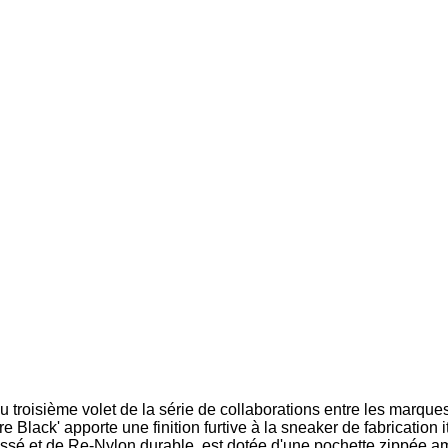
 troisième volet de la série de collaborations entre les marques
Black' apporte une finition furtive à la sneaker de fabrication i
ssé et de Re-Nylon durable, est dotée d'une pochette zippée a