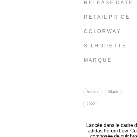
R E L E A S E D A T E
R E T A I L P R I C E
C O L O R W A Y
S I L H O U E T T E
M A R Q U E
Adidas
Black
2022
Lancée dans le cadre du
adidas Forum Low 'Core 
composée de cuir bro