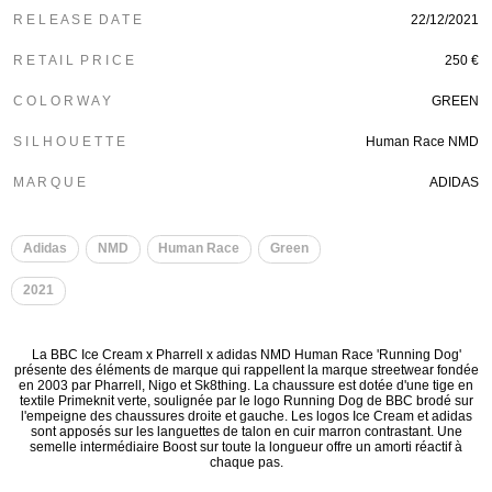
R E L E A S E D A T E
22/12/2021
R E T A I L P R I C E
250 €
C O L O R W A Y
GREEN
S I L H O U E T T E
Human Race NMD
M A R Q U E
ADIDAS
​
Adidas
NMD
Human Race
Green
2021
La BBC Ice Cream x Pharrell x adidas NMD Human Race 'Running Dog'
présente des éléments de marque qui rappellent la marque streetwear fondée
en 2003 par Pharrell, Nigo et Sk8thing. La chaussure est dotée d'une tige en
textile Primeknit verte, soulignée par le logo Running Dog de BBC brodé sur
l'empeigne des chaussures droite et gauche. Les logos Ice Cream et adidas
sont apposés sur les languettes de talon en cuir marron contrastant. Une
semelle intermédiaire Boost sur toute la longueur offre un amorti réactif à
chaque pas.