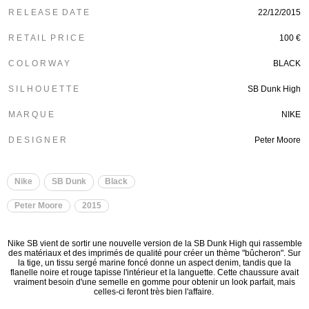
R E L E A S E D A T E
22/12/2015
R E T A I L P R I C E
100 €
C O L O R W A Y
BLACK
S I L H O U E T T E
SB Dunk High
M A R Q U E
NIKE
D E S I G N E R
Peter Moore
Nike
SB Dunk
Black
Peter Moore
2015
Nike SB vient de sortir une nouvelle version de la SB Dunk High qui rassemble
des matériaux et des imprimés de qualité pour créer un thème "bûcheron". Sur
la tige, un tissu sergé marine foncé donne un aspect denim, tandis que la
flanelle noire et rouge tapisse l'intérieur et la languette. Cette chaussure avait
vraiment besoin d'une semelle en gomme pour obtenir un look parfait, mais
celles-ci feront très bien l'affaire.