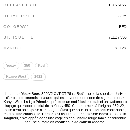
R E L E A S E D A T E
18/02/2022
R E T A I L P R I C E
220 €
C O L O R W A Y
RED
S I L H O U E T T E
YEEZY 350
M A R Q U E
YEEZY
Yeezy
350
Red
Kanye West
2022
La adidas Yeezy Boost 350 V2 CMPCT 'Slate Red' habille la sneaker lifestyle
d'une teinte cramoisie saturée qui est devenue une sorte de signature pour
Kanye West. La tige Primeknit présente un motif tissé abstrait et un système de
laçage qui rappelle celui de la Yeezy 450. Contrairement à l'original 350 V2,
cette itération dispose d'un poignet élastique pour un ajustement confortable,
comme une chaussette. L'amorti est assuré par une midsole Boost sur toute la
longueur, enveloppée dans une cage en caoutchouc rouge foncé et soutenue
par une outsole en caoutchouc de couleur assortie.