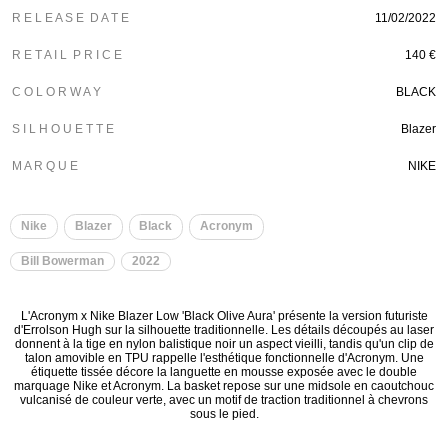
R E L E A S E D A T E
11/02/2022
R E T A I L P R I C E
140 €
C O L O R W A Y
BLACK
S I L H O U E T T E
Blazer
M A R Q U E
NIKE
Nike
Blazer
Black
Acronym
Bill Bowerman
2022
L'Acronym x Nike Blazer Low 'Black Olive Aura' présente la version futuriste
d'Errolson Hugh sur la silhouette traditionnelle. Les détails découpés au laser
donnent à la tige en nylon balistique noir un aspect vieilli, tandis qu'un clip de
talon amovible en TPU rappelle l'esthétique fonctionnelle d'Acronym. Une
étiquette tissée décore la languette en mousse exposée avec le double
marquage Nike et Acronym. La basket repose sur une midsole en caoutchouc
vulcanisé de couleur verte, avec un motif de traction traditionnel à chevrons
sous le pied.