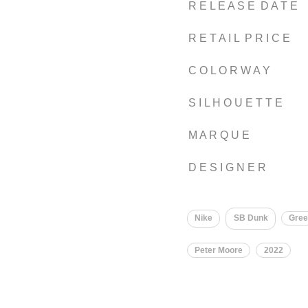
R E L E A S E D A T E
R E T A I L P R I C E
C O L O R W A Y
S I L H O U E T T E
M A R Q U E
D E S I G N E R
Nike
SB Dunk
Gre
Peter Moore
2022