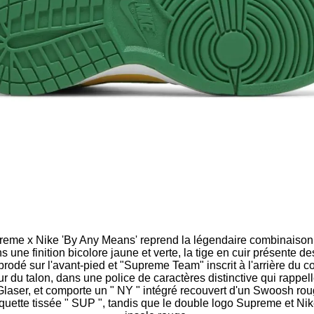
me x Nike 'By Any Means' reprend la légendaire combinaison d
 une finition bicolore jaune et verte, la tige en cuir présente 
dé sur l'avant-pied et "Supreme Team" inscrit à l'arrière du col
r du talon, dans une police de caractères distinctive qui rappel
laser, et comporte un " NY " intégré recouvert d'un Swoosh rou
iquette tissée " SUP ", tandis que le double logo Supreme et Nik