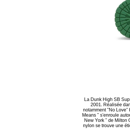
La Dunk High SB Supre
2001. Réalisée dans
notamment "No Love" bro
Means " s'enroule autou
New York " de Milton G
nylon se trouve une ét