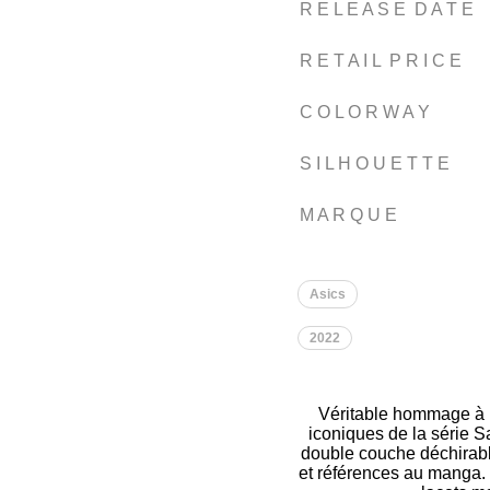
R E L E A S E D A T E
R E T A I L P R I C E
C O L O R W A Y
S I L H O U E T T E
M A R Q U E
Asics
2022
Véritable hommage à l’
iconiques de la série S
double couche déchirabl
et références au manga. L