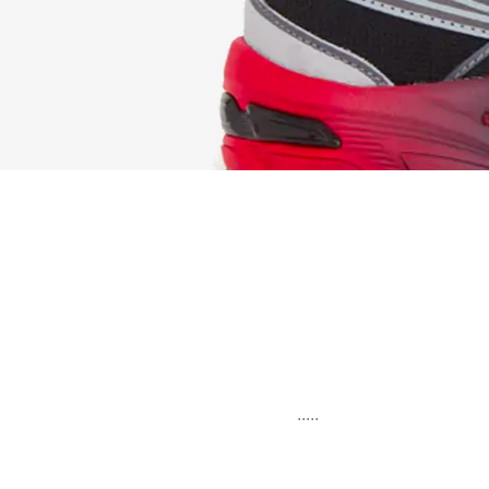
.....