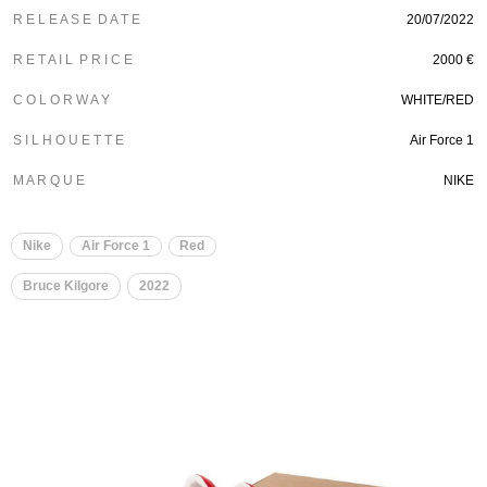
R E L E A S E D A T E
20/07/2022
R E T A I L P R I C E
2000 €
C O L O R W A Y
WHITE/RED
S I L H O U E T T E
Air Force 1
M A R Q U E
NIKE
Nike
Air Force 1
Red
Bruce Kilgore
2022