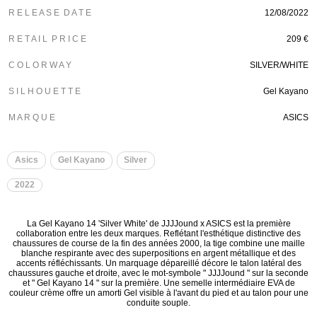
R E L E A S E D A T E
12/08/2022
R E T A I L P R I C E
209 €
C O L O R W A Y
SILVER/WHITE
S I L H O U E T T E
Gel Kayano
M A R Q U E
ASICS
Asics
Gel Kayano
Silver
2022
La Gel Kayano 14 'Silver White' de JJJJound x ASICS est la première
collaboration entre les deux marques. Reflétant l'esthétique distinctive des
chaussures de course de la fin des années 2000, la tige combine une maille
blanche respirante avec des superpositions en argent métallique et des
accents réfléchissants. Un marquage dépareillé décore le talon latéral des
chaussures gauche et droite, avec le mot-symbole " JJJJound " sur la seconde
et " Gel Kayano 14 " sur la première. Une semelle intermédiaire EVA de
couleur crème offre un amorti Gel visible à l'avant du pied et au talon pour une
conduite souple.