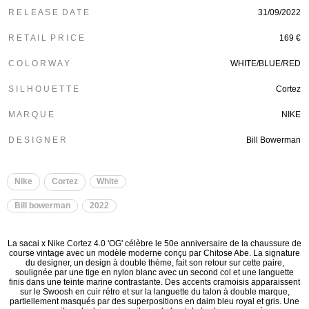
R E L E A S E D A T E
31/09/2022
R E T A I L P R I C E
169 €
C O L O R W A Y
WHITE/BLUE/RED
S I L H O U E T T E
Cortez
M A R Q U E
NIKE
D E S I G N E R
Bill Bowerman
Nike
Cortez
White
Bill bowerman
2022
La sacai x Nike Cortez 4.0 'OG' célèbre le 50e anniversaire de la chaussure de
course vintage avec un modèle moderne conçu par Chitose Abe. La signature
du designer, un design à double thème, fait son retour sur cette paire,
soulignée par une tige en nylon blanc avec un second col et une languette
finis dans une teinte marine contrastante. Des accents cramoisis apparaissent
sur le Swoosh en cuir rétro et sur la languette du talon à double marque,
partiellement masqués par des superpositions en daim bleu royal et gris. Une