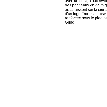
avec un design patchwork 
des panneaux en daim gri
apparaissent sur la signa
d'un logo Frontman rose
renforcée sous le pied p
Grind.