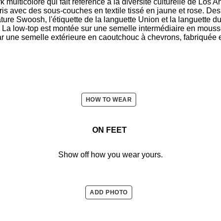
multicolore qui fait référence à la diversité culturelle de Los 
s avec des sous-couches en textile tissé en jaune et rose. Des
ture Swoosh, l'étiquette de la languette Union et la languette d
. La low-top est montée sur une semelle intermédiaire en mous
ar une semelle extérieure en caoutchouc à chevrons, fabriquée 
HOW TO WEAR
ON FEET
Show off how you wear yours.
ADD PHOTO