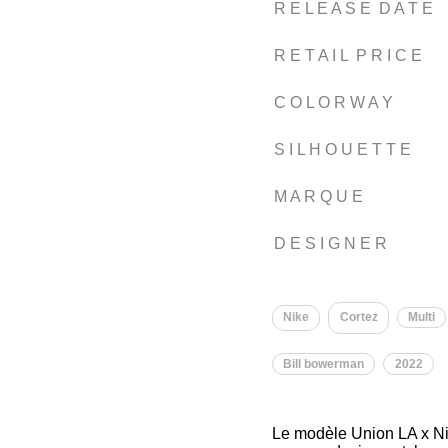
R E L E A S E D A T E
R E T A I L P R I C E
C O L O R W A Y
S I L H O U E T T E
M A R Q U E
D E S I G N E R
Nike
Cortez
Multi
Bill bowerman
2022
Le modèle Union LA x Ni