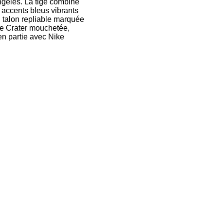
Angeles. La tige combine
 accents bleus vibrants
u talon repliable marquée
se Crater mouchetée,
en partie avec Nike