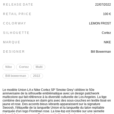
R E L E A S E D A T E
22/07/2022
R E T A I L P R I C E
100 €
C O L O R W A Y
LEMON FROST
S I L H O U E T T E
Cortez
M A R Q U E
NIKE
D E S I G N E R
Bill Bowerman
Nike
Cortez
Multi
Bill bowerman
2022
Le modèle Union LA x Nike Cortez SP 'Smoke Grey' célèbre le 50e
anniversaire de la silhouette emblématique avec un design patchwork
multicolore qui fait référence à la diversité culturelle de Los Angeles. La tige
combine des panneaux en daim gris avec des sous-couches en textile tissé en
jaune et rose. Des accents bleus vibrants apparaissent sur la signature
Swoosh, l'étiquette de la languette Union et la languette du talon repliable
marquée d'un logo Frontman rose. La low-top est montée sur une semelle