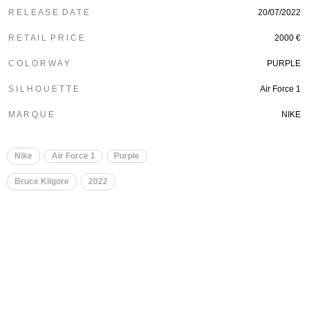
R E L E A S E D A T E
20/07/2022
R E T A I L P R I C E
2000 €
C O L O R W A Y
PURPLE
S I L H O U E T T E
Air Force 1
M A R Q U E
NIKE
Nike
Air Force 1
Purple
Bruce Kilgore
2022