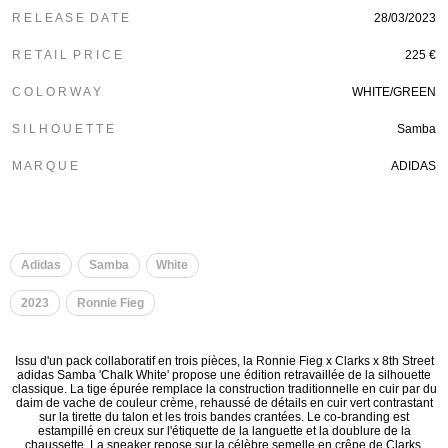
R E L E A S E D A T E
28/03/2023
R E T A I L P R I C E
225 €
C O L O R W A Y
WHITE/GREEN
S I L H O U E T T E
Samba
M A R Q U E
ADIDAS
Adidas
Samba
White
2023
Ronnie Fieg
Issu d'un pack collaboratif en trois pièces, la Ronnie Fieg x Clarks x 8th Street
adidas Samba 'Chalk White' propose une édition retravaillée de la silhouette
classique. La tige épurée remplace la construction traditionnelle en cuir par du
daim de vache de couleur crème, rehaussé de détails en cuir vert contrastant
sur la tirette du talon et les trois bandes crantées. Le co-branding est
estampillé en creux sur l'étiquette de la languette et la doublure de la
chaussette. La sneaker repose sur la célèbre semelle en crêpe de Clarks,