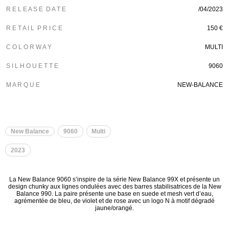
R E L E A S E D A T E
/04/2023
R E T A I L P R I C E
150 €
C O L O R W A Y
MULTI
S I L H O U E T T E
9060
M A R Q U E
NEW-BALANCE
New Balance
9060
Multi
2023
La New Balance 9060 s’inspire de la série New Balance 99X et présente un
design chunky aux lignes ondulées avec des barres stabilisatrices de la New
Balance 990. La paire présente une base en suede et mesh vert d’eau,
agrémentée de bleu, de violet et de rose avec un logo N à motif dégradé
jaune/orangé.