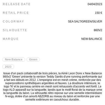
R E L E A S E D A T E
04/04/2023
R E T A I L P R I C E
150 €
C O L O R W A Y
SEA SALT/GREEN/SILVER
S I L H O U E T T E
860V2
M A R Q U E
NEW-BALANCE
New Balance
Green
2023
Issue d'un pack collaboratif de trois pièces, la Aimé Leon Dore x New Balance
860v2 'Green' présente la version Teddy Santis d'une running performante qui
a fait ses débuts en 2012. L'empeigne est en mesh crème, renforcée par des
superpositions synthétiques argentées et fauves. La doublure intérieure, le
logo 'N' et le panneau arrière en mesh sont rehaussés d'accents vert forêt. Le
logo ALD apparaît sur la languette, tandis que le motif floral de la marque orne
la languette du talon. La silhouette rétro repose sur une semelle intermédiaire
N-ergy, dotée d'un amorti ABZORB au niveau du talon et renforcée par une
semelle extérieure en caoutchouc durable.