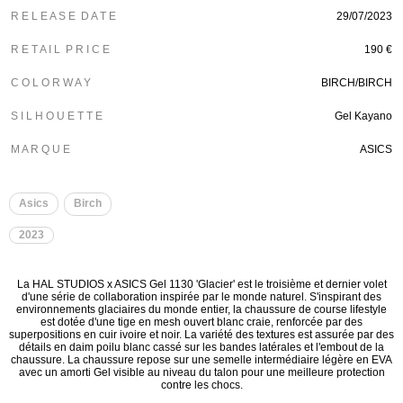
R E L E A S E D A T E
29/07/2023
R E T A I L P R I C E
190 €
C O L O R W A Y
BIRCH/BIRCH
S I L H O U E T T E
Gel Kayano
M A R Q U E
ASICS
Asics
Birch
2023
La HAL STUDIOS x ASICS Gel 1130 'Glacier' est le troisième et dernier volet
d'une série de collaboration inspirée par le monde naturel. S'inspirant des
environnements glaciaires du monde entier, la chaussure de course lifestyle
est dotée d'une tige en mesh ouvert blanc craie, renforcée par des
superpositions en cuir ivoire et noir. La variété des textures est assurée par des
détails en daim poilu blanc cassé sur les bandes latérales et l'embout de la
chaussure. La chaussure repose sur une semelle intermédiaire légère en EVA
avec un amorti Gel visible au niveau du talon pour une meilleure protection
contre les chocs.