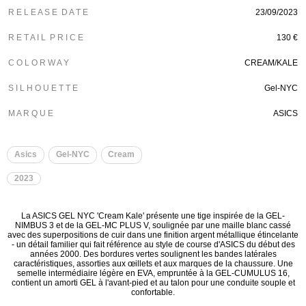
R E L E A S E D A T E
23/09/2023
R E T A I L P R I C E
130 €
C O L O R W A Y
CREAM/KALE
S I L H O U E T T E
Gel-NYC
M A R Q U E
ASICS
Asics
Gel-NYC
Cream
2023
La ASICS GEL NYC 'Cream Kale' présente une tige inspirée de la GEL-
NIMBUS 3 et de la GEL-MC PLUS V, soulignée par une maille blanc cassé
avec des superpositions de cuir dans une finition argent métallique étincelante
- un détail familier qui fait référence au style de course d'ASICS du début des
années 2000. Des bordures vertes soulignent les bandes latérales
caractéristiques, assorties aux œillets et aux marques de la chaussure. Une
semelle intermédiaire légère en EVA, empruntée à la GEL-CUMULUS 16,
contient un amorti GEL à l'avant-pied et au talon pour une conduite souple et
confortable.