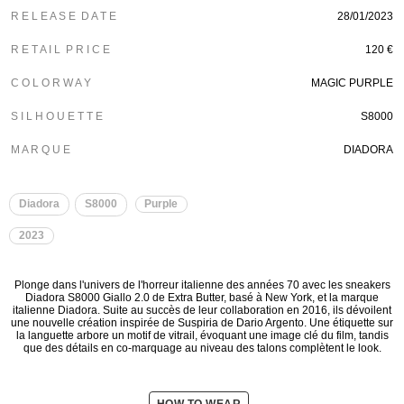
R E L E A S E D A T E
28/01/2023
R E T A I L P R I C E
120 €
C O L O R W A Y
MAGIC PURPLE
S I L H O U E T T E
S8000
M A R Q U E
DIADORA
Diadora
S8000
Purple
2023
Plonge dans l'univers de l'horreur italienne des années 70 avec les sneakers
Diadora S8000 Giallo 2.0 de Extra Butter, basé à New York, et la marque
italienne Diadora. Suite au succès de leur collaboration en 2016, ils dévoilent
une nouvelle création inspirée de Suspiria de Dario Argento. Une étiquette sur
la languette arbore un motif de vitrail, évoquant une image clé du film, tandis
que des détails en co-marquage au niveau des talons complètent le look.
HOW TO WEAR