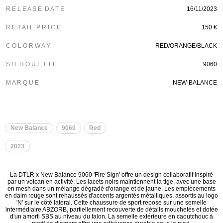
R E L E A S E D A T E
16/11/2023
R E T A I L P R I C E
150 €
C O L O R W A Y
RED/ORANGE/BLACK
S I L H O U E T T E
9060
M A R Q U E
NEW-BALANCE
New Balance
9060
Red
2023
La DTLR x New Balance 9060 'Fire Sign' offre un design collaboratif inspiré
par un volcan en activité. Les lacets noirs maintiennent la tige, avec une base
en mesh dans un mélange dégradé d'orange et de jaune. Les empiècements
en daim rouge sont rehaussés d'accents argentés métalliques, assortis au logo
'N' sur le côté latéral. Cette chaussure de sport repose sur une semelle
intermédiaire ABZORB, partiellement recouverte de détails mouchetés et dotée
d'un amorti SBS au niveau du talon. La semelle extérieure en caoutchouc à