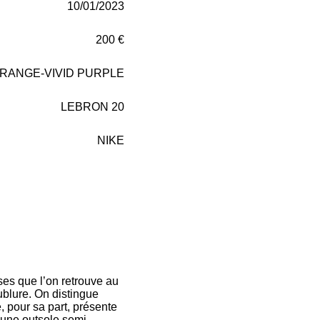
10/01/2023
200 €
ORANGE-VIVID PURPLE
LEBRON 20
NIKE
ses que l’on retrouve au
oublure. On distingue
, pour sa part, présente
t une outsole semi-