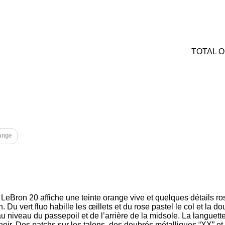
TOTAL 
ange
 LeBron 20 affiche une teinte orange vive et quelques détails ro
Du vert fluo habille les œillets et du rose pastel le col et la d
u niveau du passepoil et de l’arrière de la midsole. La languette
i noir. Des patchs sur les talons, des deubrés métalliques “XX” e