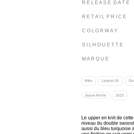
R E L E A S E D A T E
R E T A I L P R I C E
C O L O R W A Y
S I L H O U E T T E
M A R Q U E
Nike
Lebron 20
Or
Jason Petrie
2023
Le upper en knit de cette
niveau du double swoosh. 
aussi du bleu turquoise a
une finition en cuir vern