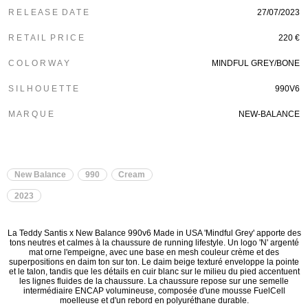
R E L E A S E D A T E
27/07/2023
R E T A I L P R I C E
220 €
C O L O R W A Y
MINDFUL GREY/BONE
S I L H O U E T T E
990V6
M A R Q U E
NEW-BALANCE
New Balance
990
Cream
2023
La Teddy Santis x New Balance 990v6 Made in USA 'Mindful Grey' apporte des
tons neutres et calmes à la chaussure de running lifestyle. Un logo 'N' argenté
mat orne l'empeigne, avec une base en mesh couleur crème et des
superpositions en daim ton sur ton. Le daim beige texturé enveloppe la pointe
et le talon, tandis que les détails en cuir blanc sur le milieu du pied accentuent
les lignes fluides de la chaussure. La chaussure repose sur une semelle
intermédiaire ENCAP volumineuse, composée d'une mousse FuelCell
moelleuse et d'un rebord en polyuréthane durable.