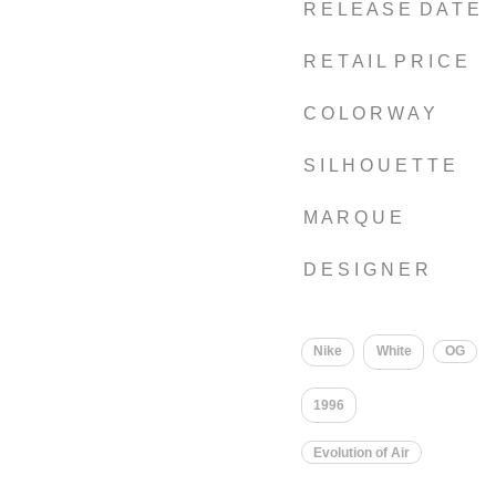
R E L E A S E D A T E
R E T A I L P R I C E
C O L O R W A Y
S I L H O U E T T E
M A R Q U E
D E S I G N E R
Nike
White
OG
1996
Evolution of Air