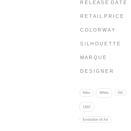
R E L E A S E D A T E
R E T A I L P R I C E
C O L O R W A Y
S I L H O U E T T E
M A R Q U E
D E S I G N E R
Nike
White
OG
1997
Evolution of Air