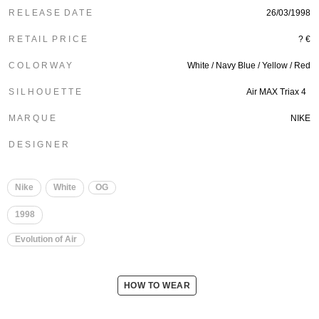
R E L E A S E D A T E
26/03/1998
R E T A I L P R I C E
? €
C O L O R W A Y
White / Navy Blue / Yellow / Red
S I L H O U E T T E
Air MAX Triax 4
M A R Q U E
NIKE
D E S I G N E R
Nike
White
OG
1998
Evolution of Air
HOW TO WEAR